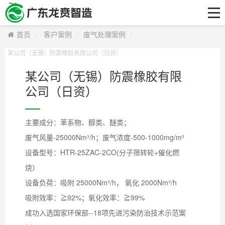
首页
关于我们
首页
客户案例
废气处理案例
工艺技术及产品
某公司（无锡）防震橡胶有限公司（日资）
某公司（无锡）防震橡胶有限
研发中心
公司（日资）
解决方案
客户案例
主要成分：苯系物、醇类、醚类；
新闻资讯
废气风量-25000Nm³/h；废气浓度-500-1000mg/m³
设备型号：HTR-25ZAC-2CO(分子筛转轮+催化燃
联系我们
烧）
设备负荷：吸附 25000Nm³/h， 氧化 2000Nm³/h
吸附效率：≧92%；氧化效率：≧99%
成功入选国家环保部--18项先进污染防治技术示范案