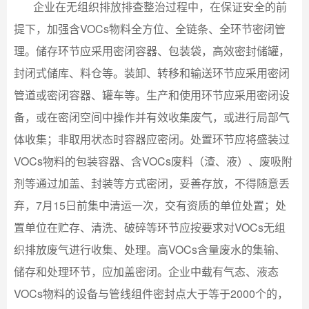
企业在无组织排放排查整治过程中，在保证安全的前
提下，加强含VOCs物料全方位、全链条、全环节密闭管
理。储存环节应采用密闭容器、包装袋，高效密封储罐，
封闭式储库、料仓等。装卸、转移和输送环节应采用密闭
管道或密闭容器、罐车等。生产和使用环节应采用密闭设
备，或在密闭空间中操作并有效收集废气，或进行局部气
体收集；非取用状态时容器应密闭。处置环节应将盛装过
VOCs物料的包装容器、含VOCs废料（渣、液）、废吸附
剂等通过加盖、封装等方式密闭，妥善存放，不得随意丢
弃，7月15日前集中清运一次，交有资质的单位处置；处
置单位在贮存、清洗、破碎等环节应按要求对VOCs无组
织排放废气进行收集、处理。高VOCs含量废水的集输、
储存和处理环节，应加盖密闭。企业中载有气态、液态
VOCs物料的设备与管线组件密封点大于等于2000个的，