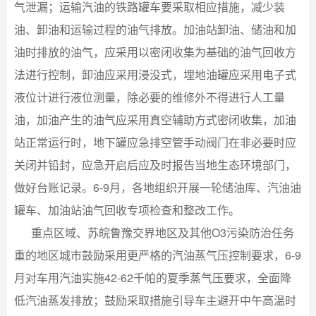
气泄漏；运输汽油的铁路罐车要采取相应措施，减少装
油、卸油和运输过程的油气排放。加油站卸油、储油和加
油时排放的油气，应采用以密闭收集为基础的油气回收方
法进行控制，卸油应采用浸没式，埋地油罐应采用电子式
液位计进行液位测量，除必要的维修外不得进行人工量
油，加油产生的油气应采用真空辅助方式密闭收集，加油
站正常运行时，地下罐应急排空管手动阀门在非必要时应
关闭并铅封，应急开启后应及时报告当地生态环境部门，
做好台账记录。6-9月，各地组织开展一轮储油库、汽油油
罐车、加油站油气回收专项检查和整改工作。
重点区域、苏皖鲁豫交界地区及其他O3污染防治任务
重的地区城市鼓励采用更严格的汽油蒸气压控制要求，6-9
月对车用汽油实施42-62千帕的夏季蒸气压要求，全面降
低汽油蒸发排放；鼓励采取措施引导车主避开中午高温时